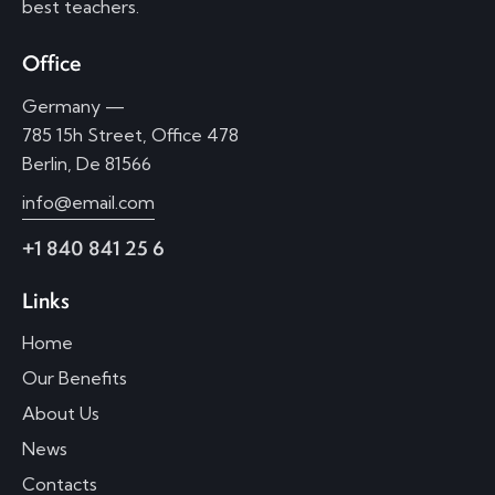
best teachers.
Office
Germany —
785 15h Street, Office 478
Berlin, De 81566
info@email.com
+1 840 841 25 6
Links
Home
Our Benefits
About Us
News
Contacts